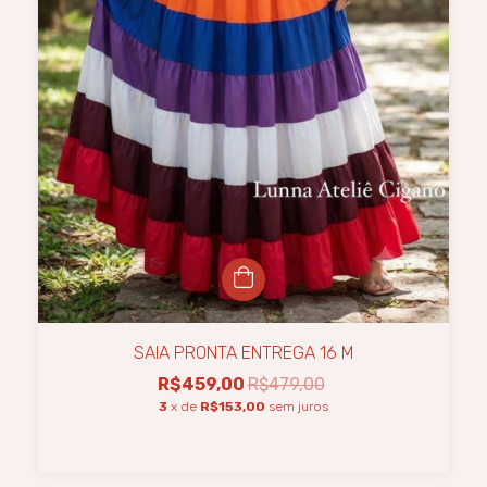
SAIA PRONTA ENTREGA 16 M
R$459,00
R$479,00
3
x de
R$153,00
sem juros