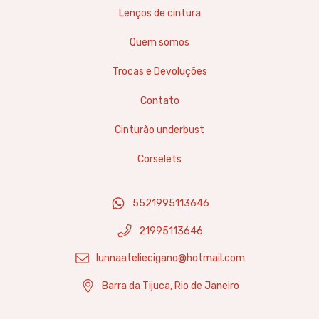
Lenços de cintura
Quem somos
Trocas e Devoluções
Contato
Cinturão underbust
Corselets
5521995113646
21995113646
lunnaateliecigano@hotmail.com
Barra da Tijuca, Rio de Janeiro