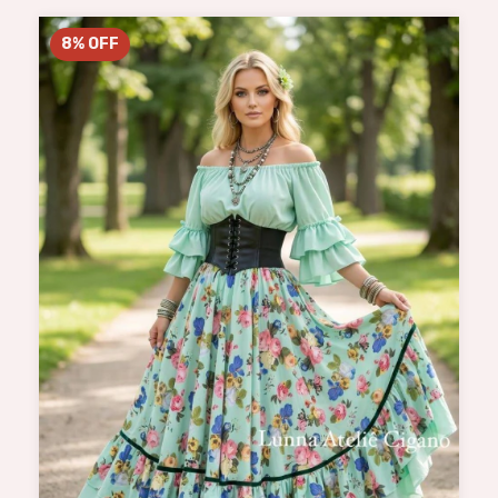
8
%
OFF