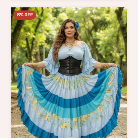
8
%
OFF