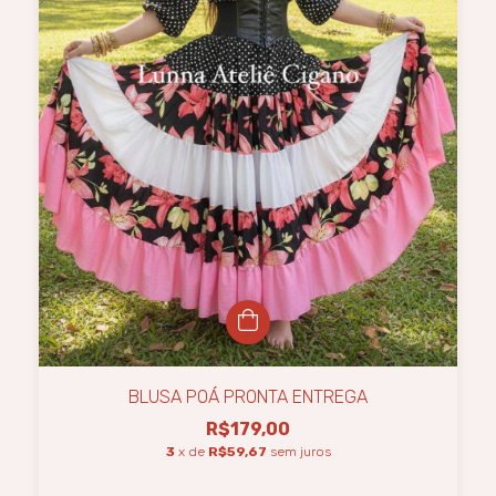
BLUSA POÁ PRONTA ENTREGA
R$179,00
3
x de
R$59,67
sem juros