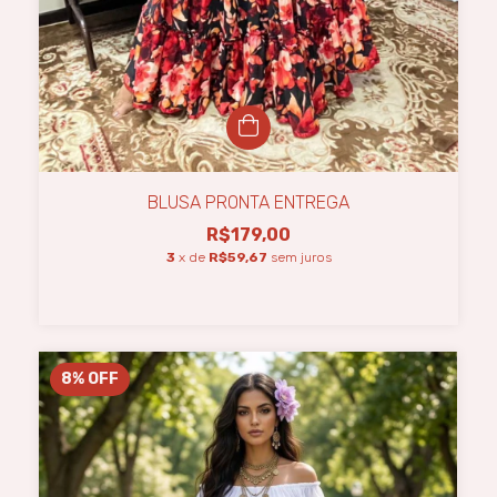
BLUSA PRONTA ENTREGA
R$179,00
3
x de
R$59,67
sem juros
8
%
OFF