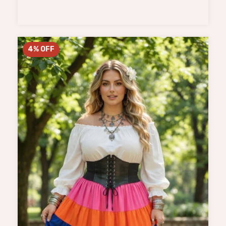
4
%
OFF