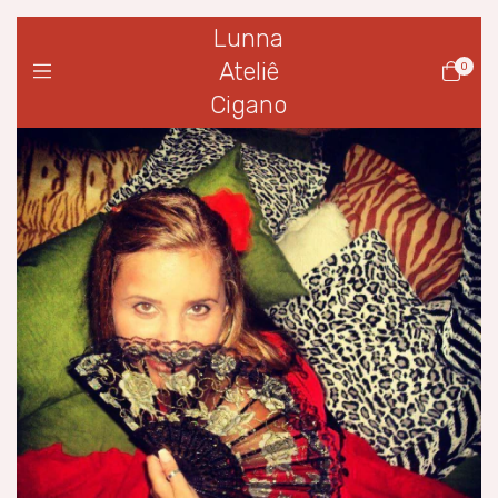
Lunna
Ateliê
0
Cigano