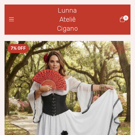
Lunna
Ateliê
0
Cigano
7
%
OFF
1
/
4