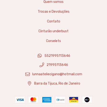
Quem somos
Trocas e Devoluções
Contato
Cinturão underbust
Corselets
5521995113646
21995113646
lunnaateliecigano@hotmail.com
Barra da Tijuca, Rio de Janeiro