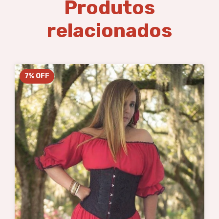
Produtos
relacionados
7
%
OFF