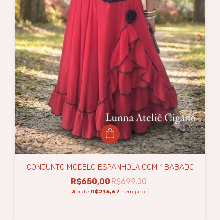
CONJUNTO MODELO ESPANHOLA COM 1 BABADO
R$650,00
R$699,00
3
x de
R$216,67
sem juros