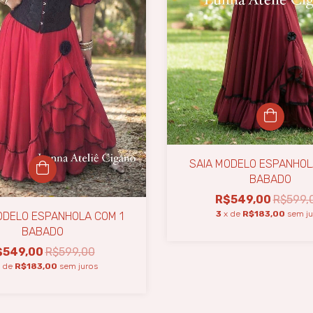
SAIA MODELO ESPANHOL
BABADO
R$549,00
R$599,
3
x de
R$183,00
sem ju
ODELO ESPANHOLA COM 1
BABADO
$549,00
R$599,00
x de
R$183,00
sem juros