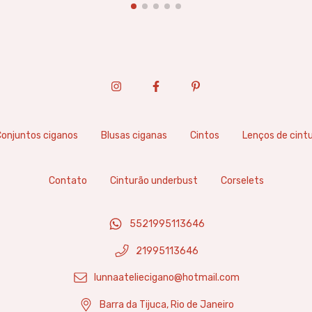
onjuntos ciganos
Blusas ciganas
Cintos
Lenços de cint
Contato
Cinturão underbust
Corselets
5521995113646
21995113646
lunnaateliecigano@hotmail.com
Barra da Tijuca, Rio de Janeiro