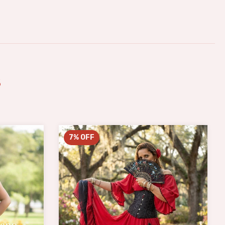
s
7
%
OFF