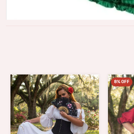
8
%
OFF