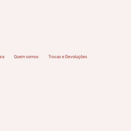
ura
Quem somos
Trocas e Devoluções