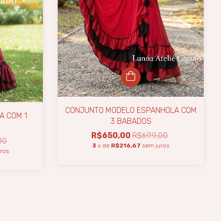
CONJUNTO MODELO ESPANHOLA COM
A COM 1
3 BABADOS
R$650,00
R$699,00
00
3
x de
R$216,67
sem juros
ros