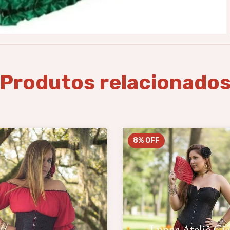
Produtos relacionado
8
%
OFF