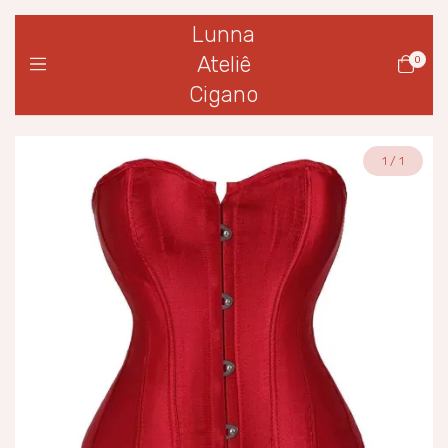
Lunna
Ateliê
0
Cigano
1
/
1