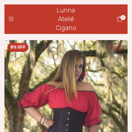
Lunna
Ateliê
0
Cigano
8
%
OFF
1
/
2