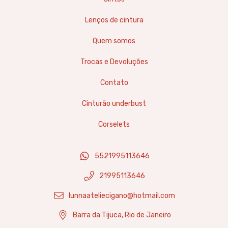
Lenços de cintura
Quem somos
Trocas e Devoluções
Contato
Cinturão underbust
Corselets
5521995113646
21995113646
lunnaateliecigano@hotmail.com
Barra da Tijuca, Rio de Janeiro